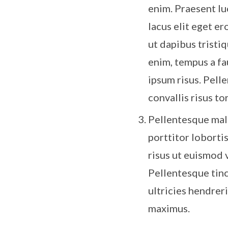
enim. Praesent luc
lacus elit eget er
ut dapibus tristiq
enim, tempus a fa
ipsum risus. Pell
convallis risus tor
Pellentesque mal
porttitor loborti
risus ut euismod 
Pellentesque tinc
ultricies hendrer
maximus.