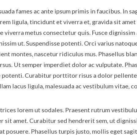
ada fames ac ante ipsum primis in faucibus. In sagi
rem ligula, tincidunt et viverra et, gravida sit amet
ie viverra metus consectetur quis. Fusce dignissim 
gnissim ut. Suspendisse potenti. Orci varius natoqu
ient montes, nascetur ridiculus mus. Phasellus bla
ursus. Ut semper imperdiet dolor ac vulputate. Pha
 potenti. Curabitur porttitor risus a dolor pellent
ullam lacus ligula, malesuada ac vestibulum vitae,
trices lorem ut sodales. Praesent rutrum vestibul
r sit amet. Curabitur sed hendrerit sem, ut digniss
 at posuere. Phasellus turpis justo, mollis eget sagit