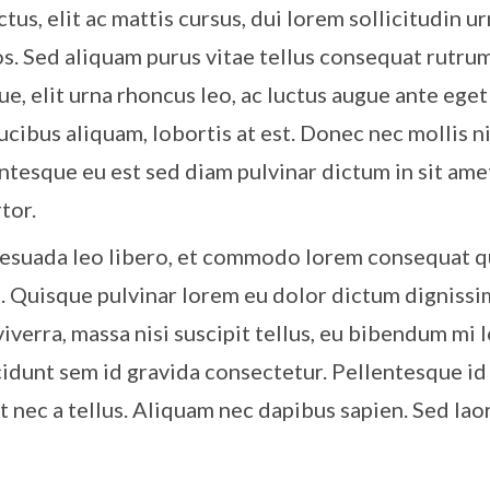
tus, elit ac mattis cursus, dui lorem sollicitudin u
os. Sed aliquam purus vitae tellus consequat rutrum
ue, elit urna rhoncus leo, ac luctus augue ante eget 
ucibus aliquam, lobortis at est. Donec nec mollis n
entesque eu est sed diam pulvinar dictum in sit ame
tor.
esuada leo libero, et commodo lorem consequat qu
s. Quisque pulvinar lorem eu dolor dictum dignissi
viverra, massa nisi suscipit tellus, eu bibendum mi 
idunt sem id gravida consectetur. Pellentesque id
it nec a tellus. Aliquam nec dapibus sapien. Sed la