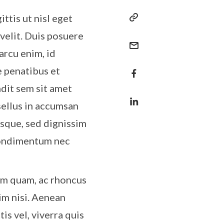
ttis ut nisl eget
 velit. Duis posuere
arcu enim, id
e penatibus et
ndit sem sit amet
sellus in accumsan
esque, sed dignissim
 condimentum nec
um quam, ac rhoncus
im nisi. Aenean
tis vel, viverra quis