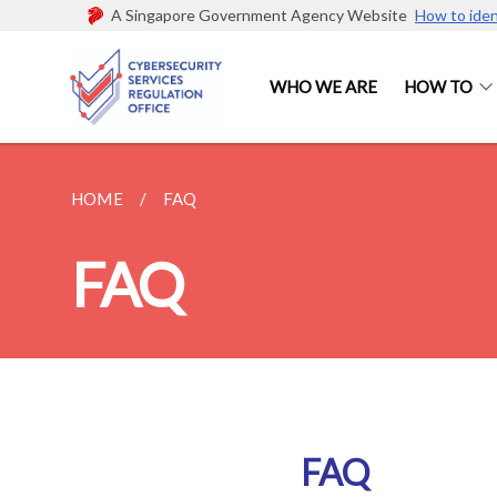
A Singapore Government Agency Website
How to iden
WHO WE ARE
HOW TO
HOME
FAQ
FAQ
FAQ